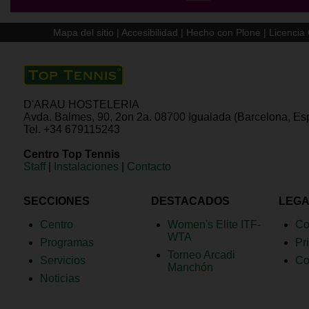
Mapa del sitio
|
Accesibilidad
|
Hecho con Plone
|
Licenci
D'ARAU HOSTELERIA
Avda. Balmes, 90, 2on 2a. 08700 Igualada (Barcelona, Es
Tel. +34 679115243
Centro Top Tennis
Staff
|
Instalaciones
|
Contacto
SECCIONES
DESTACADOS
LEG
Centro
Women's Elite ITF-
Co
WTA
Programas
Pr
Torneo Arcadi
Servicios
Co
Manchón
Noticias