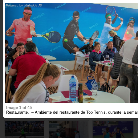
2019
Powered by
Highslide JS
LOADING...
Image 1 of 45
Restaurante. – Ambiente del restaurante de Top Tennis, durante la seman