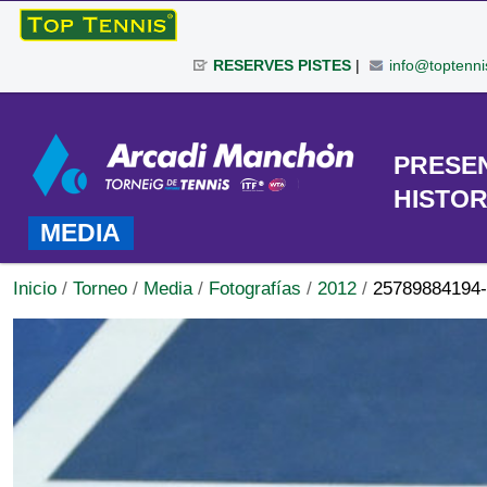
Cambiar
a
RESERVES PISTES
|
info@toptenni
contenido.
|
Herramientas
Saltar
Personales
a
TORNEO
PRESE
navegación
HISTOR
MEDIA
Inicio
/
Torneo
/
Media
/
Fotografías
/
2012
/
25789884194-