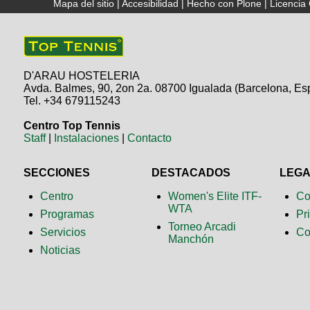
Mapa del sitio
|
Accesibilidad
|
Hecho con Plone
|
Licenci
D'ARAU HOSTELERIA
Avda. Balmes, 90, 2on 2a. 08700 Igualada (Barcelona, Es
Tel. +34 679115243
Centro Top Tennis
Staff
|
Instalaciones
|
Contacto
SECCIONES
DESTACADOS
LEG
Centro
Women's Elite ITF-
Co
WTA
Programas
Pr
Torneo Arcadi
Servicios
Co
Manchón
Noticias