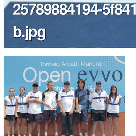
25789884194-5f84
b.jpg