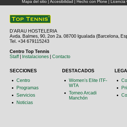
Mapa del sitio
|
Accesibilidad
|
Hecho con Plone
|
Licenci
D'ARAU HOSTELERIA
Avda. Balmes, 90, 2on 2a. 08700 Igualada (Barcelona, Es
Tel. +34 679115243
Centro Top Tennis
Staff
|
Instalaciones
|
Contacto
SECCIONES
DESTACADOS
LEG
Centro
Women's Elite ITF-
Co
WTA
Programas
Pr
Torneo Arcadi
Servicios
Co
Manchón
Noticias