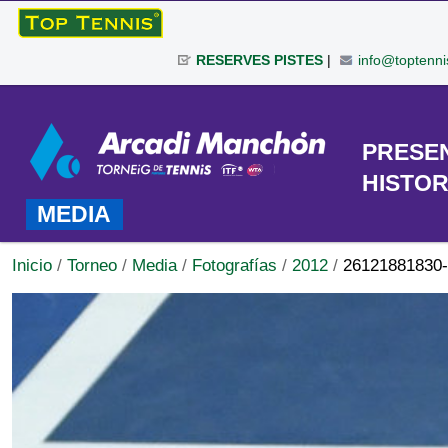
Cambiar
a
RESERVES PISTES
|
info@toptenni
contenido.
|
Herramientas
Saltar
Personales
a
TORNEO
PRESE
navegación
HISTOR
MEDIA
Inicio
/
Torneo
/
Media
/
Fotografías
/
2012
/
26121881830-