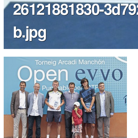
26121881830-3d79
b.jpg