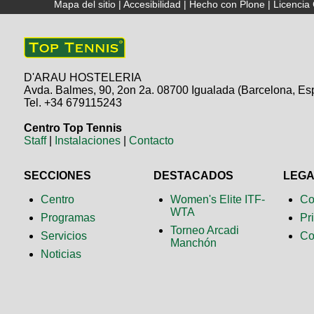
Mapa del sitio
|
Accesibilidad
|
Hecho con Plone
|
Licenci
D'ARAU HOSTELERIA
Avda. Balmes, 90, 2on 2a. 08700 Igualada (Barcelona, Es
Tel. +34 679115243
Centro Top Tennis
Staff
|
Instalaciones
|
Contacto
SECCIONES
DESTACADOS
LEG
Centro
Women's Elite ITF-
Co
WTA
Programas
Pr
Torneo Arcadi
Servicios
Co
Manchón
Noticias