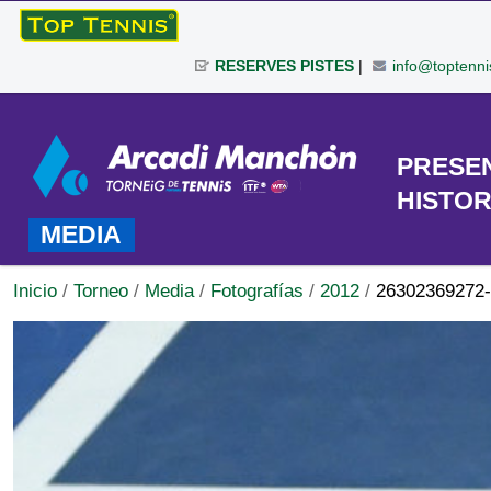
Cambiar
a
RESERVES PISTES
|
info@toptenni
contenido.
|
Herramientas
Saltar
Personales
a
TORNEO
PRESE
navegación
HISTOR
MEDIA
Inicio
/
Torneo
/
Media
/
Fotografías
/
2012
/
26302369272-