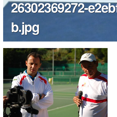
26302369272-e2eb
b.jpg