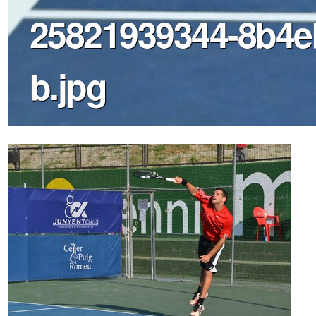
25821939344-8b4e
b.jpg