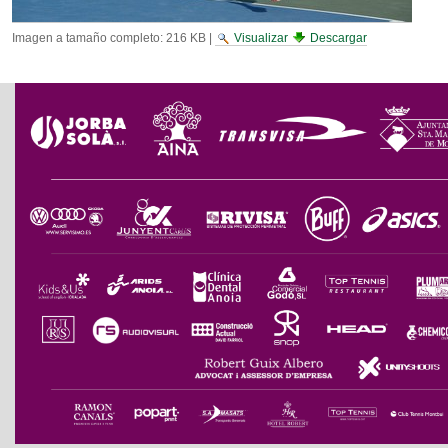
Imagen a tamaño completo:
216 KB
|
Visualizar
Descargar