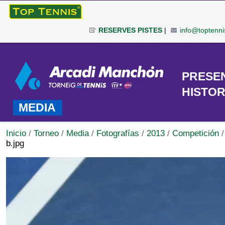
Cambiar
a
RESERVES PISTES
|
info@toptenni
contenido.
|
Herramientas
Saltar
Personales
a
TORNEO
PRESE
navegación
HISTOR
MEDIA
Inicio
/
Torneo
/
Media
/
Fotografías
/
2013
/
Competición
b.jpg