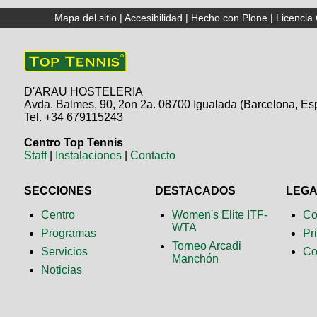
Mapa del sitio
|
Accesibilidad
|
Hecho con Plone
|
Licenci
D'ARAU HOSTELERIA
Avda. Balmes, 90, 2on 2a. 08700 Igualada (Barcelona, Es
Tel. +34 679115243
Centro Top Tennis
Staff
|
Instalaciones
|
Contacto
SECCIONES
DESTACADOS
LEG
Centro
Women's Elite ITF-
Co
WTA
Programas
Pr
Torneo Arcadi
Servicios
Co
Manchón
Noticias