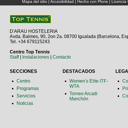
Mapa del sitio
|
Accesibilidad
|
Hecho con Plone
|
Licenci
D'ARAU HOSTELERIA
Avda. Balmes, 90, 2on 2a. 08700 Igualada (Barcelona, Es
Tel. +34 679115243
Centro Top Tennis
Staff
|
Instalaciones
|
Contacto
SECCIONES
DESTACADOS
LEG
Centro
Women's Elite ITF-
Co
WTA
Programas
Pr
Torneo Arcadi
Servicios
Co
Manchón
Noticias