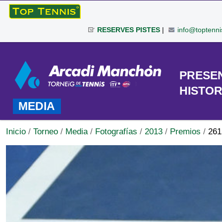
Cambiar
a
RESERVES PISTES
|
info@toptenni
contenido.
|
Herramientas
Saltar
Personales
a
TORNEO
PRESE
navegación
HISTOR
MEDIA
Inicio
/
Torneo
/
Media
/
Fotografías
/
2013
/
Premios
/
261