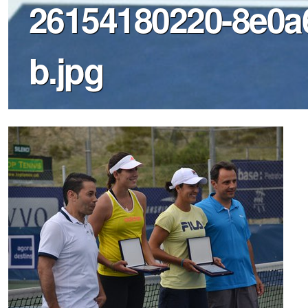
26154180220-8e0a
b.jpg