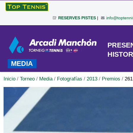
Cambiar
a
RESERVES PISTES
|
info@toptenni
contenido.
|
Herramientas
Saltar
Personales
a
TORNEO
PRESE
navegación
HISTOR
MEDIA
Inicio
/
Torneo
/
Media
/
Fotografías
/
2013
/
Premios
/
261