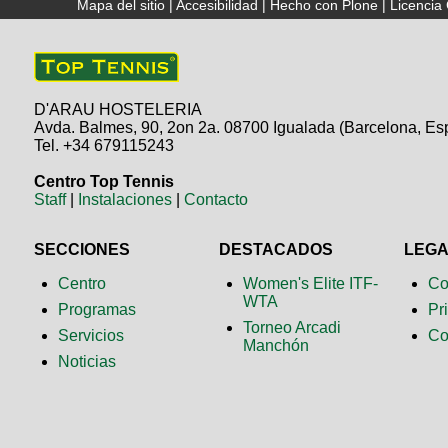
Mapa del sitio
|
Accesibilidad
|
Hecho con Plone
|
Licenci
D'ARAU HOSTELERIA
Avda. Balmes, 90, 2on 2a. 08700 Igualada (Barcelona, Es
Tel. +34 679115243
Centro Top Tennis
Staff
|
Instalaciones
|
Contacto
SECCIONES
DESTACADOS
LEG
Centro
Women's Elite ITF-
Co
WTA
Programas
Pr
Torneo Arcadi
Servicios
Co
Manchón
Noticias