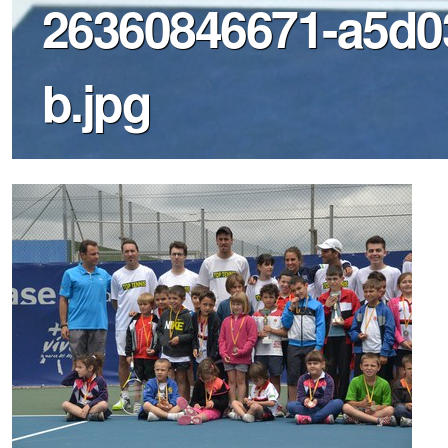
26360846671-a5d0
b.jpg