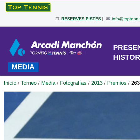
Cambiar
a
RESERVES PISTES
|
info@toptenni
contenido.
|
Herramientas
Saltar
Personales
a
TORNEO
PRESE
navegación
HISTOR
MEDIA
Inicio
/
Torneo
/
Media
/
Fotografías
/
2013
/
Premios
/
263