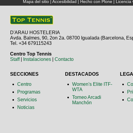
Mapa del sitio
|
Accesibilidad
|
Hecho con Plone
|
Licenci
D'ARAU HOSTELERIA
Avda. Balmes, 90, 2on 2a. 08700 Igualada (Barcelona, Es
Tel. +34 679115243
Centro Top Tennis
Staff
|
Instalaciones
|
Contacto
SECCIONES
DESTACADOS
LEG
Centro
Women's Elite ITF-
Co
WTA
Programas
Pr
Torneo Arcadi
Servicios
Co
Manchón
Noticias