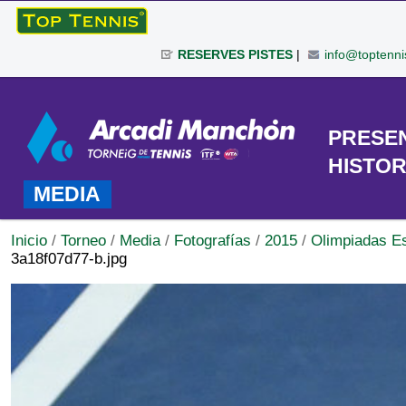
Cambiar
a
RESERVES PISTES
|
info@toptenni
contenido.
|
Herramientas
Saltar
Personales
a
TORNEO
PRESE
navegación
HISTOR
MEDIA
Inicio
/
Torneo
/
Media
/
Fotografías
/
2015
/
Olimpiadas E
3a18f07d77-b.jpg