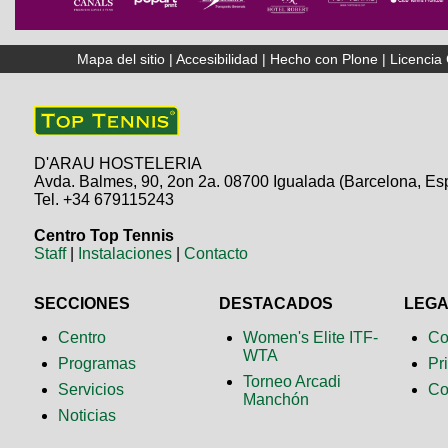
Mapa del sitio
|
Accesibilidad
|
Hecho con Plone
|
Licenci
D'ARAU HOSTELERIA
Avda. Balmes, 90, 2on 2a. 08700 Igualada (Barcelona, Es
Tel. +34 679115243
Centro Top Tennis
Staff
|
Instalaciones
|
Contacto
SECCIONES
DESTACADOS
LEG
Centro
Women's Elite ITF-
Co
WTA
Programas
Pr
Torneo Arcadi
Servicios
Co
Manchón
Noticias