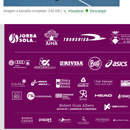
Imagen a tamaño completo:
240 KB
|
Visualizar
Descargar