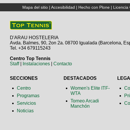
Mapa del sitio
|
Accesibilidad
|
Hecho con Plone
|
Licenci
D'ARAU HOSTELERIA
Avda. Balmes, 90, 2on 2a. 08700 Igualada (Barcelona, Es
Tel. +34 679115243
Centro Top Tennis
Staff
|
Instalaciones
|
Contacto
SECCIONES
DESTACADOS
LEG
Centro
Women's Elite ITF-
Co
WTA
Programas
Pr
Torneo Arcadi
Servicios
Co
Manchón
Noticias