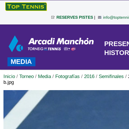
Cambiar
a
RESERVES PISTES
|
info@toptenni
contenido.
|
Herramientas
Saltar
Personales
a
TORNEO
PRESE
navegación
HISTOR
MEDIA
Inicio
/
Torneo
/
Media
/
Fotografías
/
2016
/
Semifinales
/
b.jpg