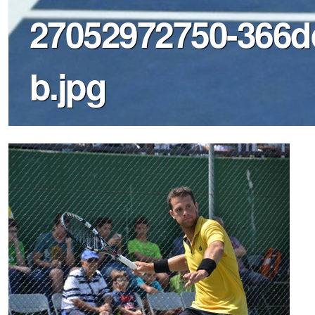
27052972750-366d
b.jpg