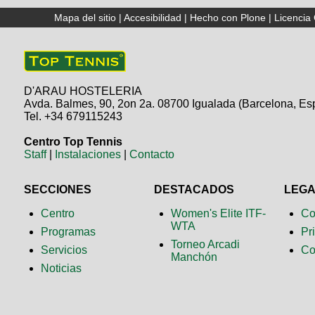
Mapa del sitio
|
Accesibilidad
|
Hecho con Plone
|
Licenci
D'ARAU HOSTELERIA
Avda. Balmes, 90, 2on 2a. 08700 Igualada (Barcelona, Es
Tel. +34 679115243
Centro Top Tennis
Staff
|
Instalaciones
|
Contacto
SECCIONES
DESTACADOS
LEG
Centro
Women's Elite ITF-
Co
WTA
Programas
Pr
Torneo Arcadi
Servicios
Co
Manchón
Noticias