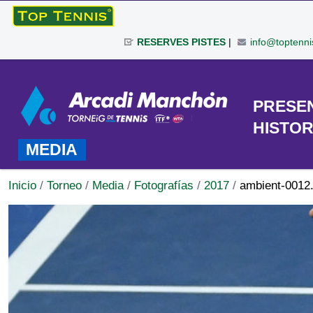
Cambiar
a
RESERVES PISTES
|
info@toptenni
contenido.
|
Herramientas
Saltar
Personales
a
TORNEO
PRESE
navegación
HISTOR
MEDIA
Inicio
/
Torneo
/
Media
/
Fotografías
/
2017
/
ambient-0012.