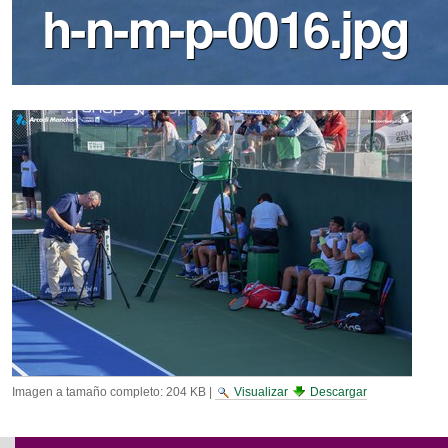
h-n-m-p-0016.jpg
Imagen a tamaño completo:
204 KB
|
Visualizar
Descargar