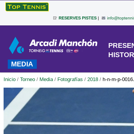
Cambiar
a
RESERVES PISTES
|
info@toptenni
contenido.
|
Herramientas
Saltar
Personales
a
TORNEO
PRESE
navegación
HISTOR
MEDIA
Inicio
/
Torneo
/
Media
/
Fotografías
/
2018
/
h-n-m-p-0016.