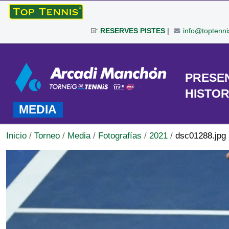
Cambiar
a
RESERVES PISTES
|
info@toptenni
contenido.
|
Herramientas
Saltar
Personales
a
TORNEO
PRESE
navegación
HISTOR
MEDIA
Inicio
/
Torneo
/
Media
/
Fotografías
/
2021
/
dsc01288.jpg