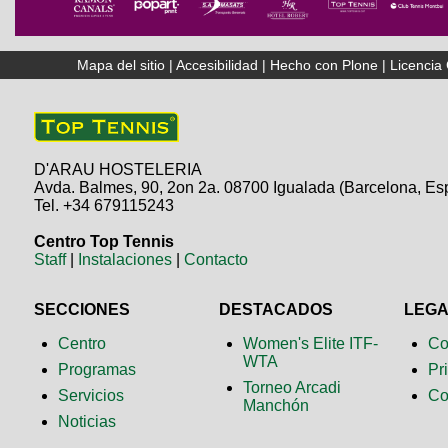
Mapa del sitio
|
Accesibilidad
|
Hecho con Plone
|
Licenci
D'ARAU HOSTELERIA
Avda. Balmes, 90, 2on 2a. 08700 Igualada (Barcelona, Es
Tel. +34 679115243
Centro Top Tennis
Staff
|
Instalaciones
|
Contacto
SECCIONES
DESTACADOS
LEG
Centro
Women's Elite ITF-
Co
WTA
Programas
Pr
Torneo Arcadi
Servicios
Co
Manchón
Noticias