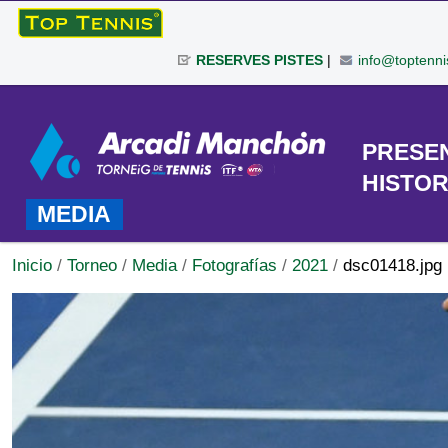
Cambiar
a
RESERVES PISTES
|
info@toptenni
contenido.
|
Herramientas
Saltar
Personales
a
TORNEO
PRESE
navegación
HISTOR
MEDIA
Inicio
/
Torneo
/
Media
/
Fotografías
/
2021
/
dsc01418.jpg