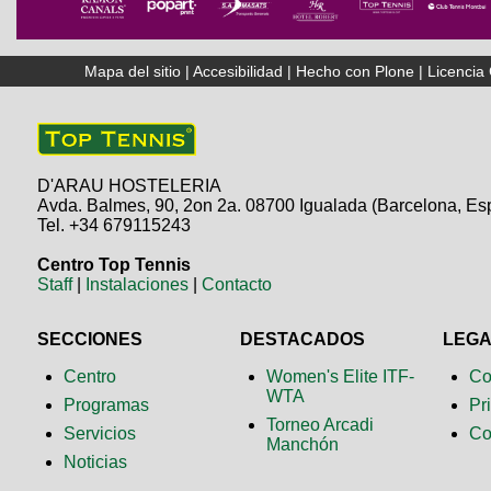
Mapa del sitio
|
Accesibilidad
|
Hecho con Plone
|
Licenci
D'ARAU HOSTELERIA
Avda. Balmes, 90, 2on 2a. 08700 Igualada (Barcelona, Es
Tel. +34 679115243
Centro Top Tennis
Staff
|
Instalaciones
|
Contacto
SECCIONES
DESTACADOS
LEG
Centro
Women's Elite ITF-
Co
WTA
Programas
Pr
Torneo Arcadi
Servicios
Co
Manchón
Noticias