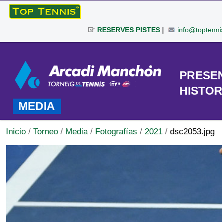
Cambiar
a
RESERVES PISTES
|
info@toptenni
contenido.
|
Herramientas
Saltar
Personales
a
TORNEO
PRESE
navegación
HISTOR
MEDIA
Inicio
/
Torneo
/
Media
/
Fotografías
/
2021
/
dsc2053.jpg