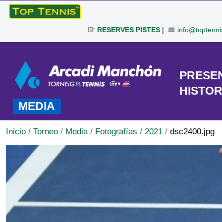
Cambiar
a
RESERVES PISTES
|
info@toptenni
contenido.
|
Herramientas
Saltar
Personales
a
TORNEO
PRESE
navegación
HISTOR
MEDIA
Inicio
/
Torneo
/
Media
/
Fotografías
/
2021
/
dsc2400.jpg