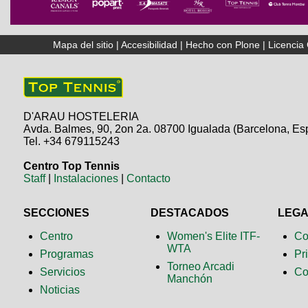
Mapa del sitio
|
Accesibilidad
|
Hecho con Plone
|
Licenci
D'ARAU HOSTELERIA
Avda. Balmes, 90, 2on 2a. 08700 Igualada (Barcelona, Es
Tel. +34 679115243
Centro Top Tennis
Staff
|
Instalaciones
|
Contacto
SECCIONES
DESTACADOS
LEG
Centro
Women's Elite ITF-
Co
WTA
Programas
Pr
Torneo Arcadi
Servicios
Co
Manchón
Noticias