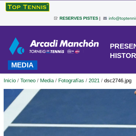
Cambiar
a
RESERVES PISTES
|
info@toptenni
contenido.
|
Herramientas
Saltar
Personales
a
TORNEO
PRESE
navegación
HISTOR
MEDIA
Inicio
/
Torneo
/
Media
/
Fotografías
/
2021
/
dsc2746.jpg