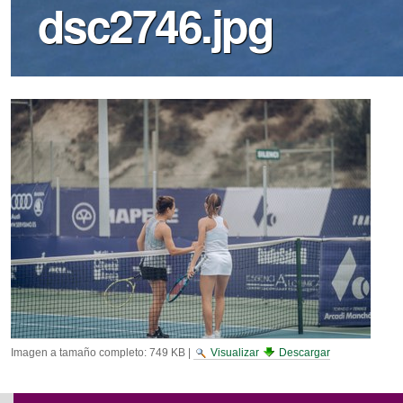
dsc2746.jpg
Imagen a tamaño completo:
749 KB
|
Visualizar
Descargar