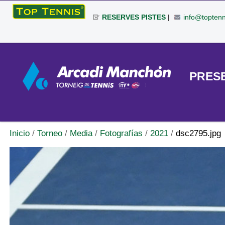
Cambiar
RESERVES PISTES
|
info@toptenn
a
contenido.
|
Herramientas
Saltar
Personales
a
TORNEO
PRES
navegación
Inicio
/
Torneo
/
Media
/
Fotografías
/
2021
/
dsc2795.jpg