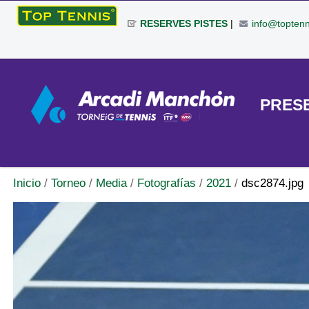
Cambiar
RESERVES PISTES
|
info@toptenn
a
contenido.
|
Herramientas
Saltar
Personales
a
TORNEO
PRES
navegación
Inicio
/
Torneo
/
Media
/
Fotografías
/
2021
/
dsc2874.jpg