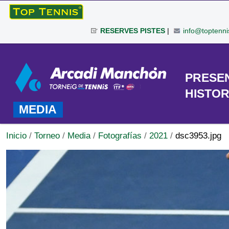
Cambiar
a
RESERVES PISTES
|
info@toptenni
contenido.
|
Herramientas
Saltar
Personales
a
TORNEO
PRESE
navegación
HISTOR
MEDIA
Inicio
/
Torneo
/
Media
/
Fotografías
/
2021
/
dsc3953.jpg