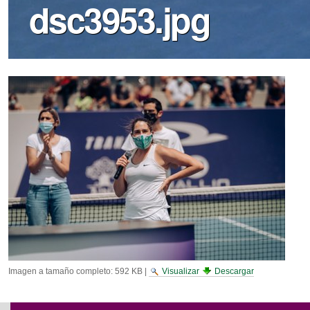
dsc3953.jpg
Imagen a tamaño completo:
592 KB
|
Visualizar
Descargar