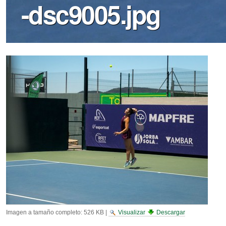
-dsc9005.jpg
Imagen a tamaño completo:
526 KB
|
Visualizar
Descargar