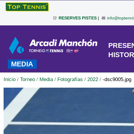
Cambiar
a
RESERVES PISTES
|
info@toptenni
contenido.
|
Herramientas
Saltar
Personales
a
TORNEO
PRESE
navegación
HISTOR
MEDIA
Inicio
/
Torneo
/
Media
/
Fotografías
/
2022
/
-dsc9005.jpg