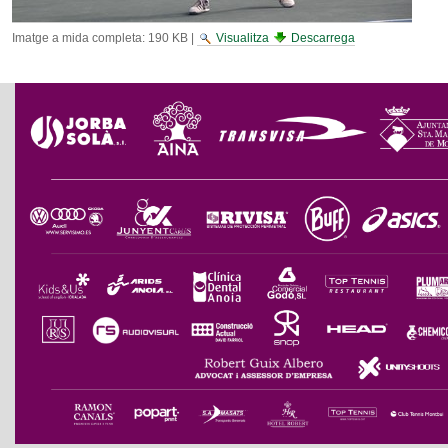
Imatge a mida completa:
190 KB
|
Visualitza
Descarrega