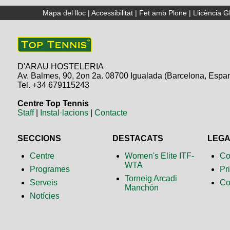
Mapa del lloc
|
Accessibilitat
|
Fet amb Plone
|
Llicència 
D'ARAU HOSTELERIA
Av. Balmes, 90, 2on 2a. 08700 Igualada (Barcelona, Espa
Tel. +34 679115243
Centre Top Tennis
Staff
|
Instal·lacions
|
Contacte
SECCIONS
DESTACATS
LEG
Centre
Women's Elite ITF-
Co
WTA
Programes
Pr
Torneig Arcadi
Serveis
Co
Manchón
Notícies