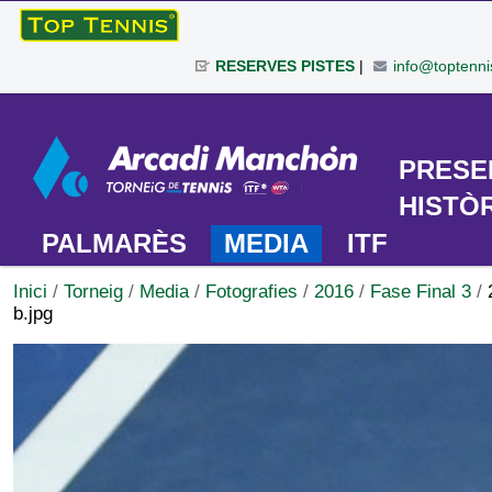
Ves
al
RESERVES PISTES
|
info@toptenni
contingut.
|
Eines
Salta
personals
a
TORNEIG
PRESE
la
navegació
HISTÒ
PALMARÈS
MEDIA
ITF
Inici
/
Torneig
/
Media
/
Fotografies
/
2016
/
Fase Final 3
/
b.jpg