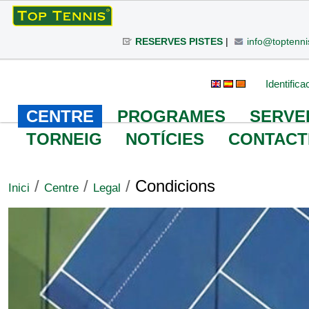
Ves
al
RESERVES PISTES
|
info@toptenni
contingut.
|
Salta
Eines
Cerca
Cerca
Identifica
a
avançada…
personals
la
CENTRE
PROGRAMES
SERVE
navegació
TORNEIG
NOTÍCIES
CONTACT
/
/
/
Condicions
Inici
Centre
Legal