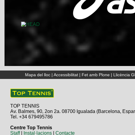
Mapa del lloc
|
Accessibilitat
|
Fet amb Plone
|
Llicència 
TOP TENNIS
Av. Balmes, 90, 2on 2a. 08700 Igualada (Barcelona, Espa
Tel. +34 679495786
Centre Top Tennis
Staff
|
Instal·lacions
|
Contacte