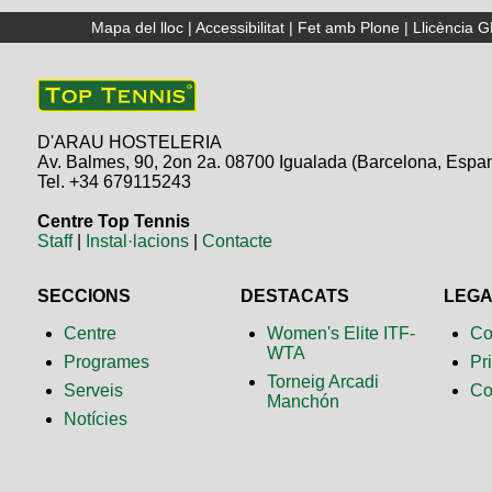
Mapa del lloc
|
Accessibilitat
|
Fet amb Plone
|
Llicència 
D'ARAU HOSTELERIA
Av. Balmes, 90, 2on 2a. 08700 Igualada (Barcelona, Espa
Tel. +34 679115243
Centre Top Tennis
Staff
|
Instal·lacions
|
Contacte
SECCIONS
DESTACATS
LEG
Centre
Women's Elite ITF-
Co
WTA
Programes
Pr
Torneig Arcadi
Serveis
Co
Manchón
Notícies