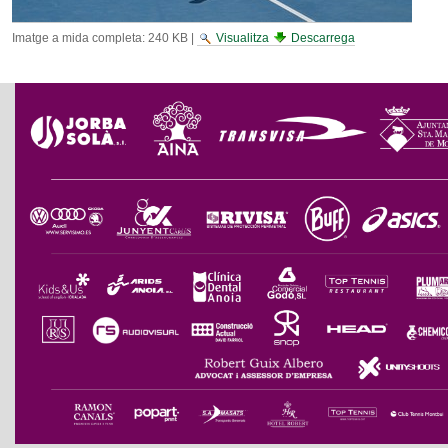
Imatge a mida completa:
240 KB
|
Visualitza
Descarrega