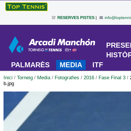
Ves
al
RESERVES PISTES
|
info@toptenni
contingut.
|
Eines
Salta
personals
a
TORNEIG
PRESE
la
navegació
HISTÒ
PALMARÈS
MEDIA
ITF
Inici
/
Torneig
/
Media
/
Fotografies
/
2016
/
Fase Final 3
/
b.jpg