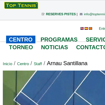
Cambiar
a
RESERVES PISTES
|
info@toptenni
contenido.
|
Saltar
Herramientas
Buscar
Búsqueda
Ent
a
Avanzada…
Personales
navegación
CENTRO
PROGRAMAS
SERVI
TORNEO
NOTICIAS
CONTACT
/
/
/
Arnau Santillana
Inicio
Centro
Staff