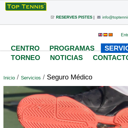
Cambiar
a
RESERVES PISTES
|
info@toptenni
contenido.
|
Saltar
Herramientas
Buscar
Búsqueda
Ent
a
Avanzada…
Personales
navegación
CENTRO
PROGRAMAS
SERVI
TORNEO
NOTICIAS
CONTACT
/
/
Seguro Médico
Inicio
Servicios