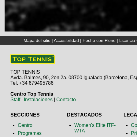
Mapa del sitio
|
Accesibilidad
|
Hecho con Plone
|
Licenci
TOP TENNIS
Avda. Balmes, 90, 2on 2a. 08700 Igualada (Barcelona, Es
Tel. +34 679495786
Centro Top Tennis
Staff
|
Instalaciones
|
Contacto
SECCIONES
DESTACADOS
LEG
Centro
Women's Elite ITF-
Co
WTA
Programas
Pr