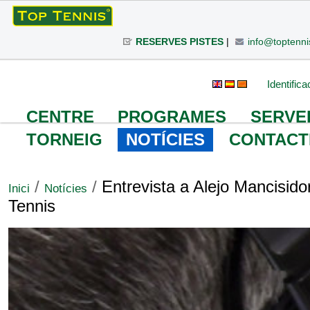
Ves
al
RESERVES PISTES
|
info@toptenni
contingut.
|
Salta
Eines
Cerca
Cerca
Identifica
a
avançada…
personals
la
CENTRE
PROGRAMES
SERVE
navegació
TORNEIG
NOTÍCIES
CONTACT
/
/
Entrevista a Alejo Mancisidor
Inici
Notícies
Tennis