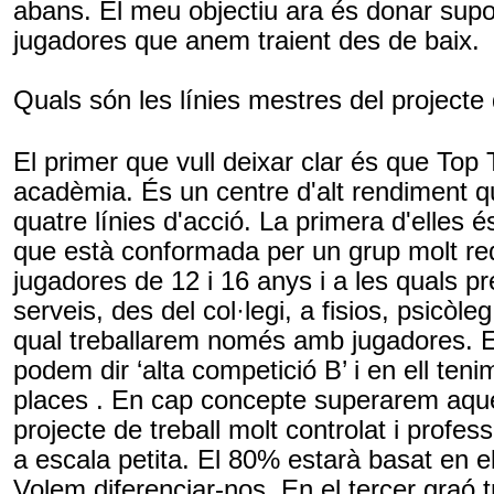
abans. El meu objectiu ara és donar sup
jugadores que anem traient des de baix.
Quals són les línies mestres del projecte
El primer que vull deixar clar és que
Top
acadèmia. És un centre d'alt rendiment q
quatre línies d'acció. La primera d'elles é
que està conformada per un grup molt red
jugadores de 12 i 16 anys i a les quals pr
serveis, des del col·legi, a
fisios
, psicòleg
qual treballarem només amb jugadores. E
podem dir ‘alta competició B’ i en ell teni
places . En cap concepte superarem aque
projecte de treball molt controlat i profess
a escala petita. El 80% estarà basat en e
Volem diferenciar-nos. En el tercer graó