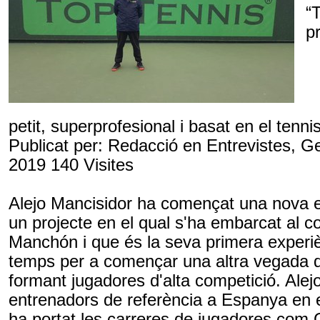
“
p
petit,
superprofesional
i basat en el tenni
Publicat per: Redacció en Entrevistes, G
2019 140 Visites
Alejo
Mancisidor
ha començat una nova 
un projecte en el qual s'ha embarcat al co
Manchón i que és la seva primera experi
temps per a començar una altra vegada d
formant jugadores d'alta competició. Alej
entrenadors de referència a Espanya en e
ha portat les carreres de jugadores com