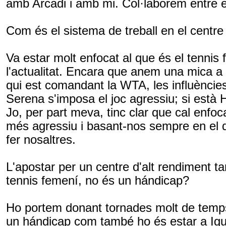
amb Arcadi i amb mi. Col·laborem entre el
Com és el sistema de treball en el centre
Va estar molt enfocat al que és el tennis
l'actualitat. Encara que anem una mica 
qui est comandant la
WTA
, les influèncie
Serena s'imposa el joc agressiu; si està
H
Jo, per part meva, tinc clar que cal enfoca
més agressiu i basant-nos sempre en el
fer nosaltres.
L'apostar per un centre d'alt rendiment ta
tennis femení, no és un
hándicap?
Ho portem donant tornades molt de temps
un
hándicap
com també ho és estar a Igu