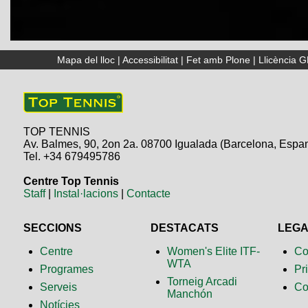
Mapa del lloc
|
Accessibilitat
|
Fet amb Plone
|
Llicència 
TOP TENNIS
Av. Balmes, 90, 2on 2a. 08700 Igualada (Barcelona, Espa
Tel. +34 679495786
Centre Top Tennis
Staff
|
Instal·lacions
|
Contacte
SECCIONS
DESTACATS
LEG
Centre
Women's Elite ITF-
Co
WTA
Programes
Pr
Torneig Arcadi
Serveis
Co
Manchón
Notícies