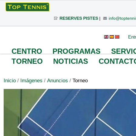
Cambiar
a
RESERVES PISTES
|
info@toptenni
contenido.
|
Saltar
Herramientas
Buscar
Búsqueda
Ent
a
Avanzada…
Personales
navegación
CENTRO
PROGRAMAS
SERVI
TORNEO
NOTICIAS
CONTACT
Inicio
/
Imágenes
/
Anuncios
/
Torneo