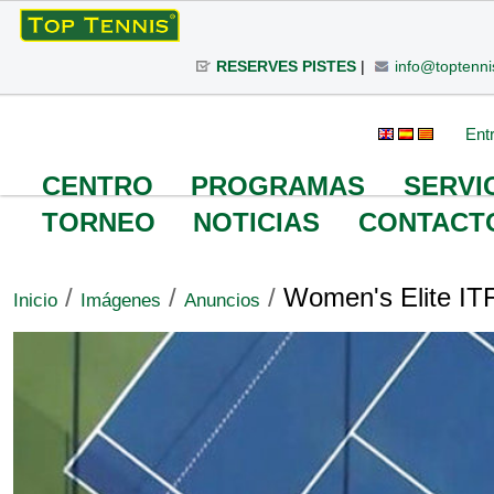
Cambiar
a
RESERVES PISTES
|
info@toptenni
contenido.
|
Saltar
Herramientas
Buscar
Búsqueda
Ent
a
Avanzada…
Personales
navegación
CENTRO
PROGRAMAS
SERVI
TORNEO
NOTICIAS
CONTACT
/
/
/
Women's Elite I
Inicio
Imágenes
Anuncios