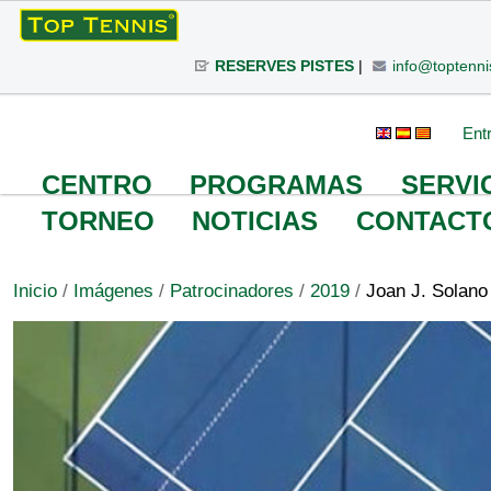
Cambiar
a
RESERVES PISTES
|
info@toptenni
contenido.
|
Saltar
Herramientas
Buscar
Búsqueda
Ent
a
Avanzada…
Personales
navegación
CENTRO
PROGRAMAS
SERVI
TORNEO
NOTICIAS
CONTACT
Inicio
/
Imágenes
/
Patrocinadores
/
2019
/
Joan J. Solano