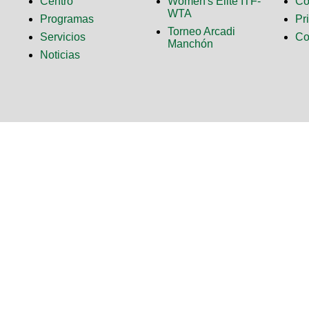
Centro
Women's Elite ITF-
Co
WTA
Programas
Pr
Torneo Arcadi
Servicios
Co
Manchón
Noticias