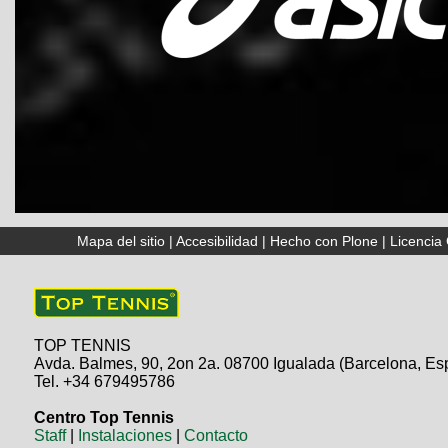
Mapa del sitio
|
Accesibilidad
|
Hecho con Plone
|
Licenci
TOP TENNIS
Avda. Balmes, 90, 2on 2a. 08700 Igualada (Barcelona, Es
Tel. +34 679495786
Centro Top Tennis
Staff
|
Instalaciones
|
Contacto