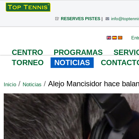
Cambiar
a
RESERVES PISTES
|
info@toptenni
contenido.
|
Saltar
Herramientas
Buscar
Búsqueda
Ent
a
Avanzada…
Personales
navegación
CENTRO
PROGRAMAS
SERVI
TORNEO
NOTICIAS
CONTACT
/
/
Alejo Mancisidor hace bala
Inicio
Noticias