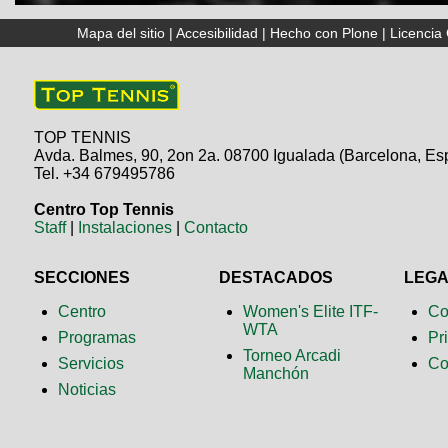
Mapa del sitio
|
Accesibilidad
|
Hecho con Plone
|
Licenci
TOP TENNIS
Avda. Balmes, 90, 2on 2a. 08700 Igualada (Barcelona, Es
Tel. +34 679495786
Centro Top Tennis
Staff
|
Instalaciones
|
Contacto
SECCIONES
DESTACADOS
LEG
Centro
Women's Elite ITF-
Co
WTA
Programas
Pr
Torneo Arcadi
Servicios
Co
Manchón
Noticias