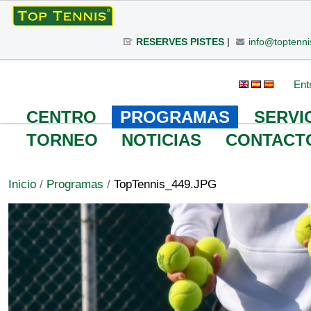
Cambiar
a
RESERVES PISTES
|
info@toptenni
contenido.
|
Saltar
Herramientas
Buscar
Búsqueda
Ent
a
Avanzada…
Personales
navegación
CENTRO
PROGRAMAS
SERVI
TORNEO
NOTICIAS
CONTACT
Inicio
/
Programas
/
TopTennis_449.JPG