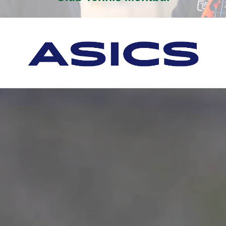
Instalaciones
odo tipo de jugador/a: desde Iniciación hasta 