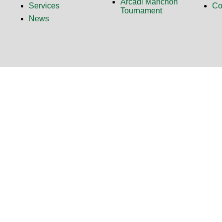
Arcadi Manchón
Services
Co
Tournament
News