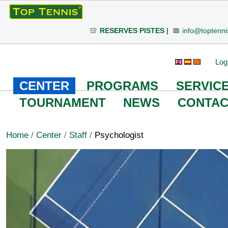
Skip
to
RESERVES PISTES
|
info@toptenni
content.
|
Skip
Personal
Search Site
Advanced
Log
to
Search…
tools
navigation
CENTER
PROGRAMS
SERVIC
TOURNAMENT
NEWS
CONTAC
Home
/
Center
/
Staff
/
Psychologist