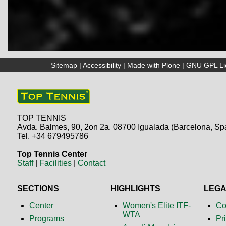
Sitemap
|
Accessibility
|
Made with Plone
|
GNU GPL Li
TOP TENNIS
Avda. Balmes, 90, 2on 2a. 08700 Igualada (Barcelona, Sp
Tel. +34 679495786
Top Tennis Center
Staff
|
Facilities
|
Contact
SECTIONS
HIGHLIGHTS
LEG
Center
Women's Elite ITF-
Co
WTA
Programs
Pr