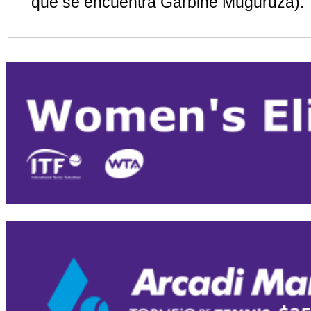
que se encuentra Garbiñe Muguruza).